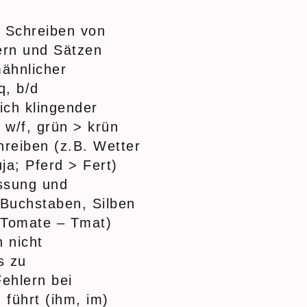
m Schreiben von
ern und Sätzen
ähnlicher
q, b/d
ich klingender
 w/f, grün > krün
hreiben (z.B. Wetter
ja; Pferd > Fert)
ssung und
Buchstaben, Silben
 Tomate – Tmat)
 nicht
s zu
ehlern bei
führt (ihm, im)