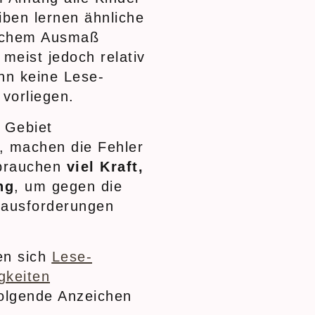
ben lernen ähnliche
lichem Ausmaß
meist jedoch relativ
nn keine Lese-
vorliegen.
m Gebiet
, machen die Fehler
 brauchen
viel Kraft,
ng
, um gegen die
ausforderungen
n sich
Lese-
gkeiten
folgende Anzeichen