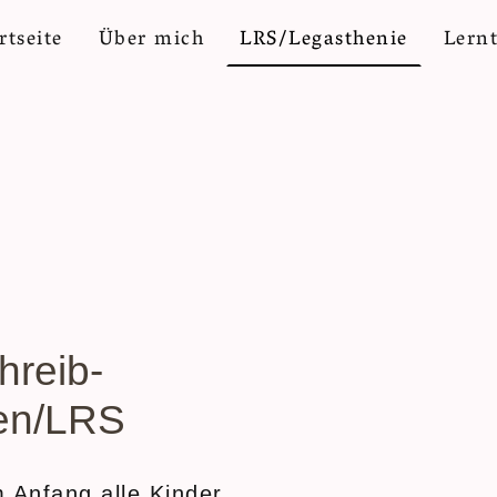
rtseite
Über mich
LRS/Legasthenie
Lern
hreib-
ten/LRS
m Anfang alle Kinder