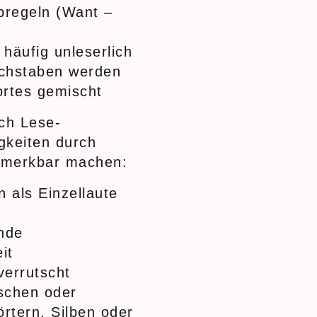
bregeln (Want –
 häufig unleserlich
uchstaben werden
ortes gemischt
ch Lese-
gkeiten durch
emerkbar machen:
 als Einzellaute
nde
it
verrutscht
schen oder
rtern, Silben oder