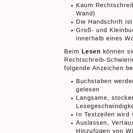
Kaum Rechtschrei
Wand)
Die Handschrift ist
Groß- und Kleinb
innerhalb eines W
Beim
Lesen
können si
Rechtschreib-Schwieri
folgende Anzeichen b
Buchstaben werden
gelesen
Langsame, stocke
Lesegeschwindigke
In Textzeilen wird 
Auslassen, Vertau
Hinzufügen von Wö