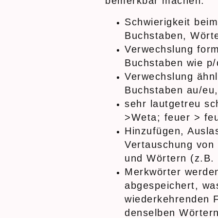
bemerkbar machen:
Schwierigkeit bei
Buchstaben, Wört
Verwechslung form
Buchstaben wie p/
Verwechslung ähnl
Buchstaben au/eu,
sehr lautgetreu sc
>Weta; feuer > feu
Hinzufügen, Ausla
Vertauschung von 
und Wörtern (z.B.
Merkwörter werden
abgespeichert, wa
wiederkehrenden F
denselben Wörtern 